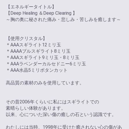
【エネルギータイトル】
【Deep Healing ＆Deep Clearing 】
～胸の奥に秘された痛み・悲しみ・苦しみを癒します～
【使用クリスタル】
＊AAAスギライト12ミリ玉
＊AAAAブルスギライト8ミリ玉
＊AAAスギライト9ミリ玉・8ミリ玉
＊AAAラベンダーカルセドニー6ミリ玉
＊AAA水晶5ミリボタンカット
高品質の素材のみを使用しています。
その昔2006年くらいに私にはスギライトでの
素晴らしい体験があります。
以来、心についた深い傷の癒しの石という認識です。
わたしには当時、1998年に受けた癒されない心の傷があ