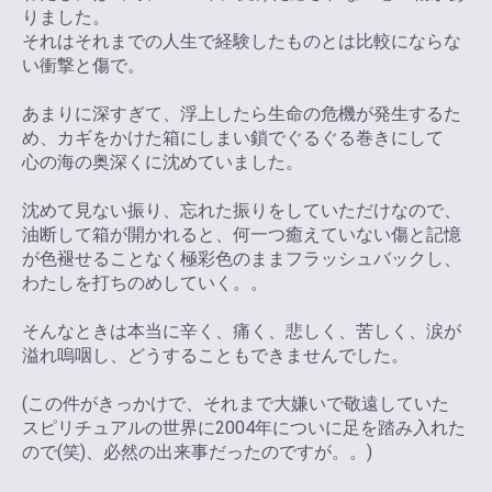
りました。
それはそれまでの人生で経験したものとは比較にならな
い衝撃と傷で。
あまりに深すぎて、浮上したら生命の危機が発生するた
め、カギをかけた箱にしまい鎖でぐるぐる巻きにして
心の海の奥深くに沈めていました。
沈めて見ない振り、忘れた振りをしていただけなので、
油断して箱が開かれると、何一つ癒えていない傷と記憶
が色褪せることなく極彩色のままフラッシュバックし、
わたしを打ちのめしていく。。
そんなときは本当に辛く、痛く、悲しく、苦しく、涙が
溢れ嗚咽し、どうすることもできませんでした。
(この件がきっかけで、それまで大嫌いで敬遠していた
スピリチュアルの世界に2004年についに足を踏み入れた
ので(笑)、必然の出来事だったのですが。。)